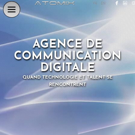
FR
EN
AGENCE DE
COMMUNICATION
DIGITALE
QUAND TECHNOLOGIE ET TALENT SE
RENCONTRENT